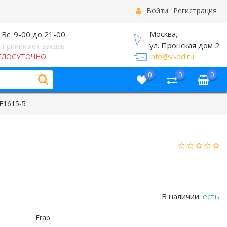
Войти
Регистрация
Москва,
 Вс. 9-00 до 21-00.
ул. Пронская дом 2
 принимает заказы
info@v-dd.ru
ГЛОСУТОЧНО
0
0
0
F1615-5
В наличии:
есть
Frap