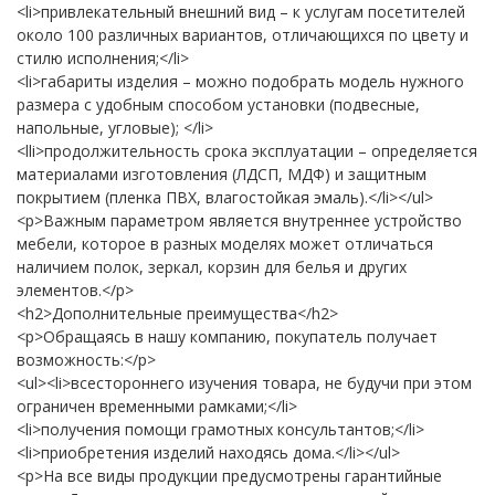
<li>привлекательный внешний вид – к услугам посетителей
около 100 различных вариантов, отличающихся по цвету и
стилю исполнения;</li>
<li>габариты изделия – можно подобрать модель нужного
размера с удобным способом установки (подвесные,
напольные, угловые); </li>
<lli>продолжительность срока эксплуатации – определяется
материалами изготовления (ЛДСП, МДФ) и защитным
покрытием (пленка ПВХ, влагостойкая эмаль).</li></ul>
<p>Важным параметром является внутреннее устройство
мебели, которое в разных моделях может отличаться
наличием полок, зеркал, корзин для белья и других
элементов.</p>
<h2>Дополнительные преимущества</h2>
<p>Обращаясь в нашу компанию, покупатель получает
возможность:</p>
<ul><li>всестороннего изучения товара, не будучи при этом
ограничен временными рамками;</li>
<li>получения помощи грамотных консультантов;</li>
<li>приобретения изделий находясь дома.</li></ul>
<p>На все виды продукции предусмотрены гарантийные