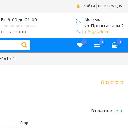
Войти
Регистрация
Москва,
 Вс. 9-00 до 21-00.
ул. Пронская дом 2
 принимает заказы
info@v-dd.ru
ГЛОСУТОЧНО
0
0
0
F1615-4
В наличии:
есть
Frap