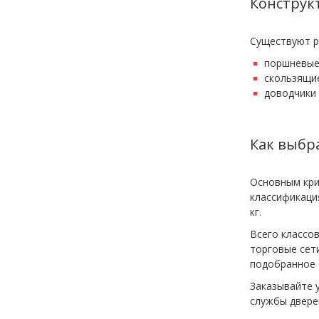
Конструк
Существуют р
поршневые 
скользящие
доводчики
Как выбр
Основным кри
классификация
кг.
Всего классов
торговые сети
подобранное 
Заказывайте у
службы двере