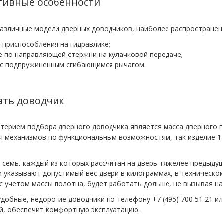
тивные особенности
азличные модели дверных доводчиков, наиболее распростране
приспособления на гидравлике;
 по направляющей стержни на кулачковой передаче;
 с подпружиненным сгибающимся рычагом.
ать доводчик
терием подбора дверного доводчика является масса дверного п
 механизмов по функциональным возможностям, так изделие 1-го
 семь, каждый из которых рассчитан на дверь тяжелее предыдущ
 указывают допустимый вес двери в килограммах, в техническом
с учетом массы полотна, будет работать дольше, не вызывая на
добные, недорогие доводчики по телефону +7 (495) 700 51 21 и
й, обеспечит комфортную эксплуатацию.