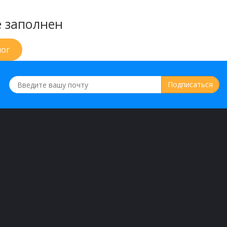
е заполнен
лог