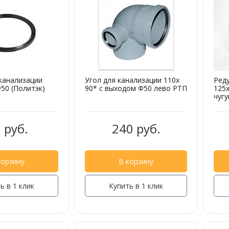
канализации
Угол для канализации 110х
Ред
50 (Политэк)
90* с выходом Ф50 лево РТП
125х
чугу
 руб.
240 руб.
корзину
В корзину
ь в 1 клик
Купить в 1 клик