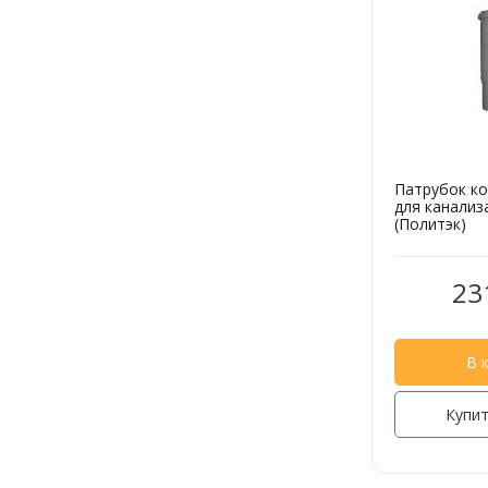
Патрубок к
для канализ
(Политэк)
23
В 
Купит