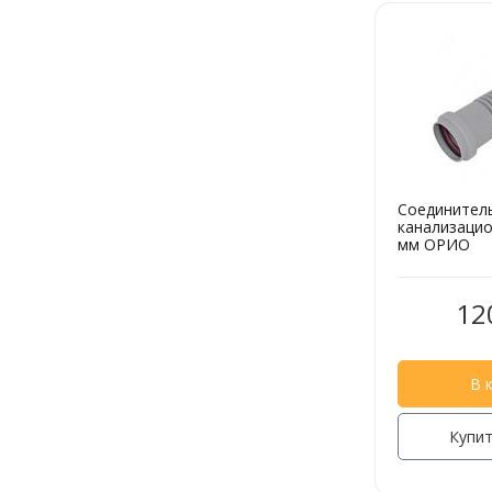
Соединител
канализацио
мм ОРИО
12
В 
Купит