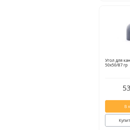
Угол для ка
50х50/87 гр
53
В 
Купит