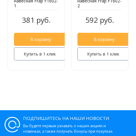
навесная Frap F1602-
навесная Frap F1602-
Полка стеклянная Frap F1907
1
2
381 руб.
592 руб.
611 руб.
В корзину
В корзину
Купить в 1 клик
Купить в 1 клик
Полка стеклянная Frap F1907-1
891 руб.
Металлическая полка для полотенец
Frap F1924
ПОДПИШИТЕСЬ НА НАШИ НОВОСТИ
Вы будете первым узнавать о наших акциях и
1 960 руб.
новинках, а также получать бонусы при покупках.