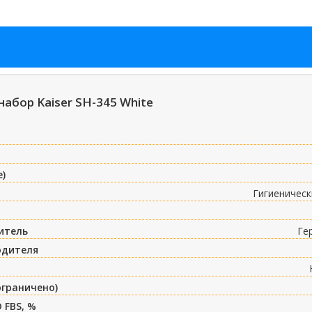
набор Kaiser SH-345 White
е)
Гигиеническ
итель
Ге
одителя
ограничено)
 FBS, %