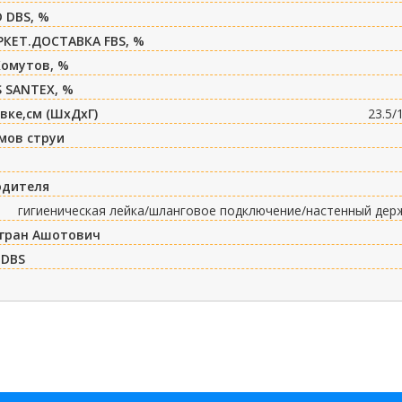
 DBS, %
РКЕТ.ДОСТАВКА FBS, %
Хомутов, %
 SANTEX, %
вке,см (ШxДxГ)
23.5/
мов струи
одителя
гигиеническая лейка/шланговое подключение/настенный дер
игран Ашотович
 DBS