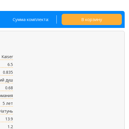
Сумма комплекта:
В корзину
Kaiser
6.5
0.835
ий душ
0.68
рмания
5 лет
Натунь
13.9
1.2