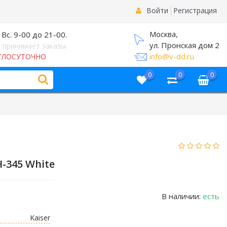
Войти
Регистрация
Москва,
 Вс. 9-00 до 21-00.
ул. Пронская дом 2
 принимает заказы
info@v-dd.ru
ГЛОСУТОЧНО
0
0
0
-345 White
В наличии:
есть
Kaiser