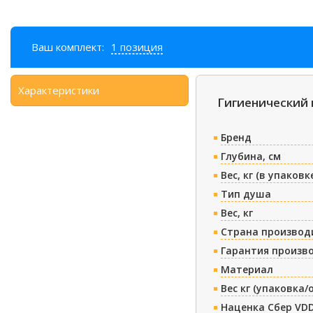
Ваш комплект:
1 позиция
Характеристики
Гигиенический 
Бренд
Глубина, см
Вес, кг (в упаковк
Тип душа
Вес, кг
Страна производ
Гарантия произв
Материал
Вес кг (упаковка/
Наценка Сбер VDD