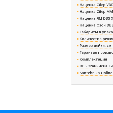
Наценка Сбер VDD
Наценка Сбер МА
Наценка ЯМ DBS 
Наценка Озон DBS
Габариты в упако
Количество режи
Размер лейки, см
Гарантия произв
Комплектация
DBS Оганнисян Т
Santehnika Online