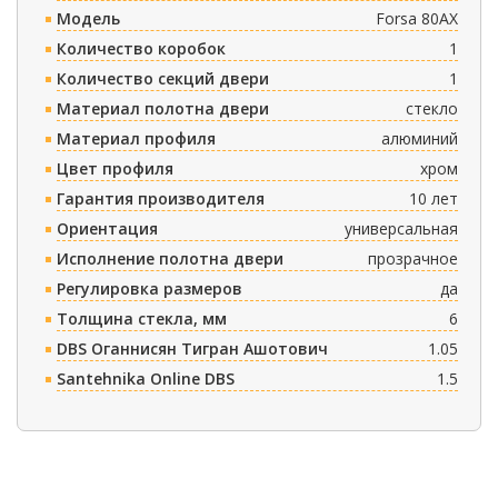
Модель
Forsa 80AX
Количество коробок
1
Количество секций двери
1
Материал полотна двери
стекло
Материал профиля
алюминий
Цвет профиля
хром
Гарантия производителя
10 лет
Ориентация
универсальная
Исполнение полотна двери
прозрачное
Регулировка размеров
да
Толщина стекла, мм
6
DBS Оганнисян Тигран Ашотович
1.05
Santehnika Online DBS
1.5