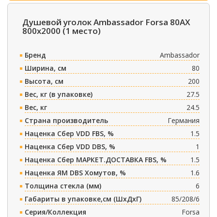
Душевой уголок Ambassador Forsa 80AX
800x2000 (1 место)
Бренд
Ambassador
Ширина, см
80
Высота, см
200
Вес, кг (в упаковке)
27.5
Вес, кг
24.5
Страна производитель
Германия
Наценка Сбер VDD FBS, %
1.5
Наценка Сбер VDD DBS, %
1
Наценка Сбер МАРКЕТ.ДОСТАВКА FBS, %
1.5
Наценка ЯМ DBS Хомутов, %
1.6
Толщина стекла (мм)
6
Габариты в упаковке,см (ШxДxГ)
85/208/6
Серия/Коллекция
Forsa