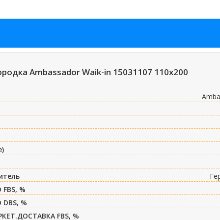
родка Ambassador Waik-in 15031107 110x200
Amba
е)
итель
Ге
 FBS, %
 DBS, %
РКЕТ.ДОСТАВКА FBS, %