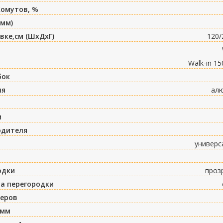
Хомутов, %
(мм)
вке,см (ШxДxГ)
120/
Walk-in 1
бок
ля
ал
м
одителя
универс
одки
проз
а перегородки
меров
 мм