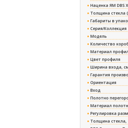
Наценка ЯМ DBS 
Толщина стекла 
Габариты в упако
Серия/Коллекция
Модель
Количество коро
Материал профи
Цвет профиля
Ширина входа, с
Гарантия произв
Ориентация
Вход
Полотно перегор
Материал полотн
Регулировка раз
Толщина стекла,