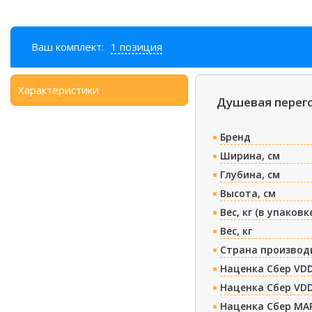
Ваш комплект:
1 позиция
Характеристики
Душевая перего
Бренд
Ширина, см
Глубина, см
Высота, см
Вес, кг (в упаковк
Вес, кг
Страна производ
Наценка Сбер VDD
Наценка Сбер VDD
Наценка Сбер МА