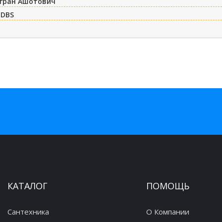
игран Ашотович
 DBS
КАТАЛОГ
ПОМОЩЬ
Сантехника
О Компании