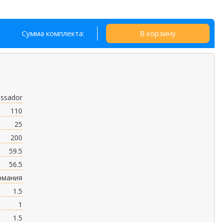
Сумма комплекта:
В корзину
ssador
110
25
200
59.5
56.5
рмания
1.5
1
1.5