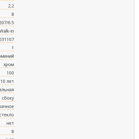
2.2
8
207/6.5
Walk-in
5031107
1
юминий
хром
100
10 лет
альная
сбоку
рачное
стекло
нет
8