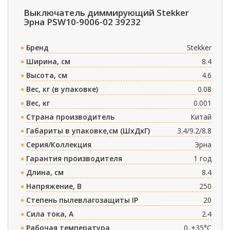
Выключатель диммирующий Stekker
Эрна PSW10-9006-02 39232
Бренд
Stekker
Ширина, см
8.4
Высота, см
4.6
Вес, кг (в упаковке)
0.08
Вес, кг
0.001
Страна производитель
Китай
Габариты в упаковке,см (ШxДxГ)
3.4/9.2/8.8
Серия/Коллекция
Эрна
Гарантия производителя
1 год
Длина, см
8.4
Напряжение, В
250
Степень пылевлагозащиты IP
20
Сила тока, A
2.4
Рабочая температура
0..+35°C