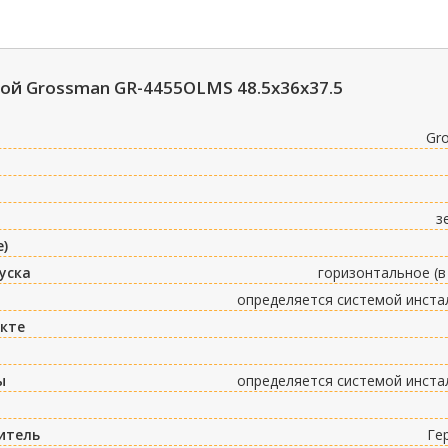
ой Grossman GR-4455OLMS 48.5х36х37.5
Gr
з
е)
уска
горизонтальное (в
определяется системой инста
екте
ы
определяется системой инста
итель
Ге