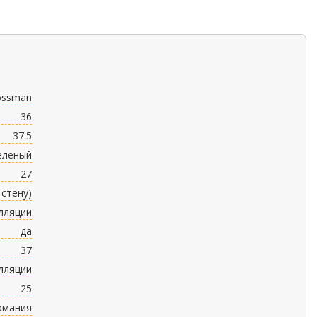
ossman
36
37.5
еленый
27
 стену)
лляции
да
37
лляции
25
рмания