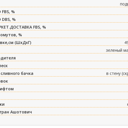
под
 FBS, %
 DBS, %
РКЕТ.ДОСТАВКА FBS, %
Хомутов, %
вке,см (ШxДxГ)
4
зеленый м
одителя
леск
 сливного бачка
в стену (с
овок
лифтом
ки
игран Ашотович