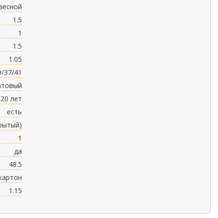
весной
1.5
1
1.5
1.05
9/37/41
атовый
20 лет
есть
крытый)
1
да
48.5
картон
1.15