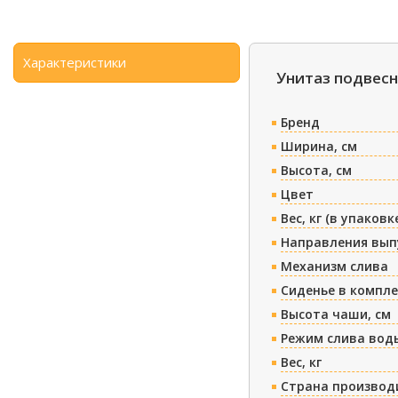
Характеристики
Унитаз подвесн
Бренд
Ширина, см
Высота, см
Цвет
Вес, кг (в упаковк
Направления вып
Механизм слива
Сиденье в компл
Высота чаши, см
Режим слива вод
Вес, кг
Страна производ