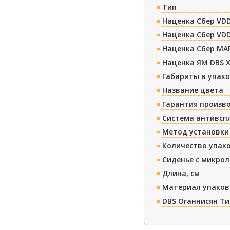
Тип
Наценка Сбер VDD
Наценка Сбер VDD
Наценка Сбер МА
Наценка ЯМ DBS 
Габариты в упако
Название цвета
Гарантия произв
Система антивсп
Метод установки
Количество упак
Сиденье с микро
Длина, см
Материал упаков
DBS Оганнисян Т