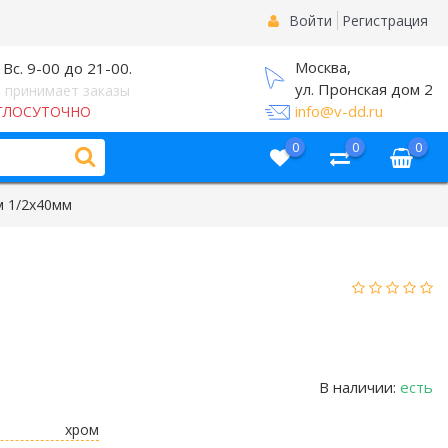
Войти
Регистрация
Москва,
 Вс. 9-00 до 21-00.
ул. Пронская дом 2
 принимает заказы
info@v-dd.ru
ГЛОСУТОЧНО
0
0
0
м 1/2х40мм
В наличии:
есть
хром