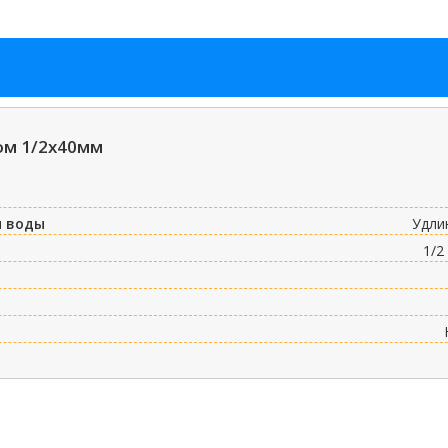
ом 1/2х40мм
я воды
Удли
)
1/2