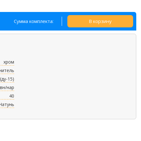
Сумма комплекта:
В корзину
хром
нитель
 (ду-15)
вн/нар
40
Натунь