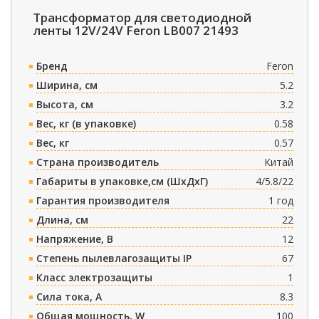
Трансформатор для светодиодной
ленты 12V/24V Feron LB007 21493
Бренд
Feron
Ширина, см
5.2
Высота, см
3.2
Вес, кг (в упаковке)
0.58
Вес, кг
0.57
Страна производитель
Китай
Габариты в упаковке,см (ШxДxГ)
4/5.8/22
Гарантия производителя
1 год
Длина, см
22
Напряжение, В
12
Степень пылевлагозащиты IP
67
Класс электрозащиты
1
Сила тока, A
8.3
Общая мощность, W
100