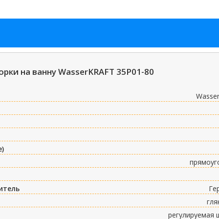
рки на ванну WasserKRAFT 35P01-80
Wasse
е)
прямоуг
итель
Ге
гля
регулируемая 