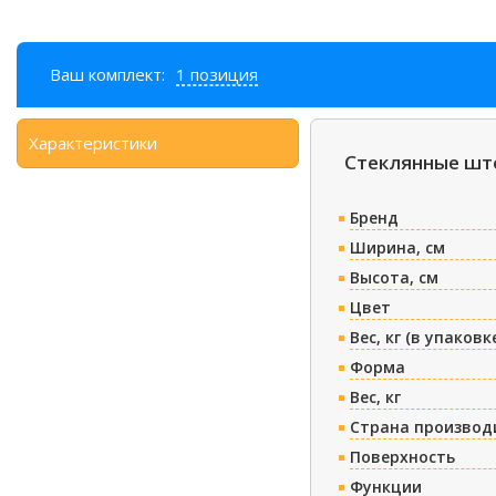
Ваш комплект:
1 позиция
Характеристики
Стеклянные што
Бренд
Ширина, см
Высота, см
Цвет
Вес, кг (в упаковк
Форма
Вес, кг
Страна производ
Поверхность
Функции