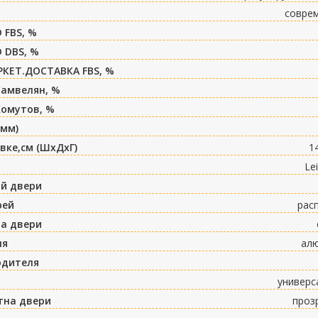
совре
 FBS, %
 DBS, %
РКЕТ.ДОСТАВКА FBS, %
Самвелян, %
Хомутов, %
(мм)
вке,см (ШxДxГ)
1
Le
ий двери
рей
рас
а двери
ля
ал
одителя
универс
тна двери
проз