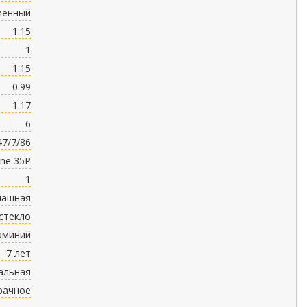
менный
1.15
1
1.15
0.99
1.17
6
47/7/86
ine 35P
1
пашная
стекло
юминий
7 лет
альная
рачное