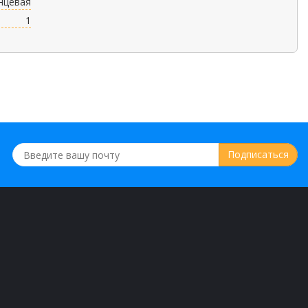
нцевая
1