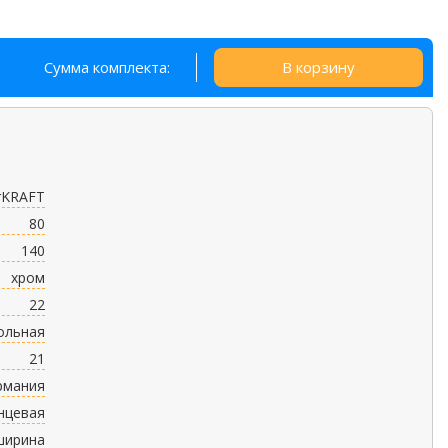
Сумма комплекта:
В корзину
rKRAFT
80
140
хром
22
ольная
21
рмания
нцевая
ширина