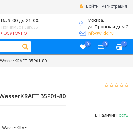
Войти
Регистрация
Москва,
 Вс. 9-00 до 21-00.
ул. Пронская дом 2
 принимает заказы
info@v-dd.ru
ГЛОСУТОЧНО
0
0
0
 WasserKRAFT 35P01-80
WasserKRAFT 35P01-80
В наличии:
есть
WasserKRAFT