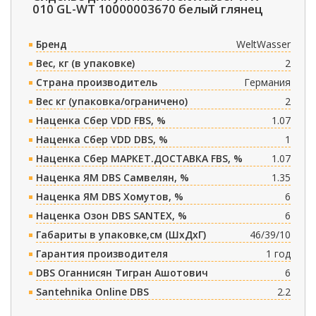
010 GL-WT 10000003670 белый глянец
Бренд
WeltWasser
Вес, кг (в упаковке)
2
Страна производитель
Германия
Вес кг (упаковка/ограничено)
2
Наценка Сбер VDD FBS, %
1.07
Наценка Сбер VDD DBS, %
1
Наценка Сбер МАРКЕТ.ДОСТАВКА FBS, %
1.07
Наценка ЯМ DBS Самвелян, %
1.35
Наценка ЯМ DBS Хомутов, %
6
Наценка Озон DBS SANTEX, %
6
Габариты в упаковке,см (ШxДxГ)
46/39/10
Гарантия производителя
1 год
DBS Оганнисян Тигран Ашотович
6
Santehnika Online DBS
2.2