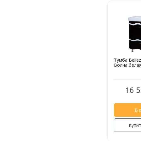
Тумба Belle
Волна белая
16 5
В 
Купит