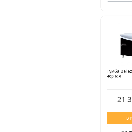
Тумба Belle
черная
21 3
В 