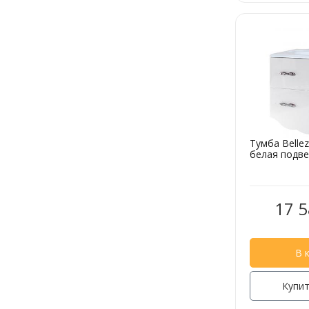
Тумба Belle
белая подве
17 5
В 
Купит