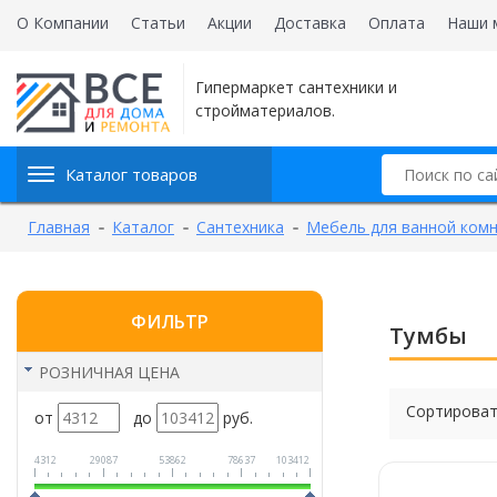
О Компании
Статьи
Акции
Доставка
Оплата
Наши 
Гипермаркет сантехники и
стройматериалов.
Каталог товаров
Главная
Каталог
Сантехника
Мебель для ванной ком
ФИЛЬТР
Тумбы
РОЗНИЧНАЯ ЦЕНА
Сортироват
от
до
руб.
4312
29087
53862
78637
103412