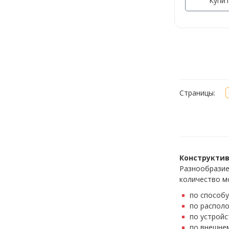
Купит
Страницы:
Конструктив
Разнообразие
количество м
по способу
по располо
по устройс
по внешнем