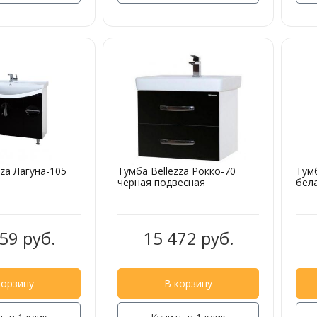
zza Лагуна-105
Тумба Bellezza Рокко-70
Тумб
черная подвесная
бел
59 руб.
15 472 руб.
корзину
В корзину