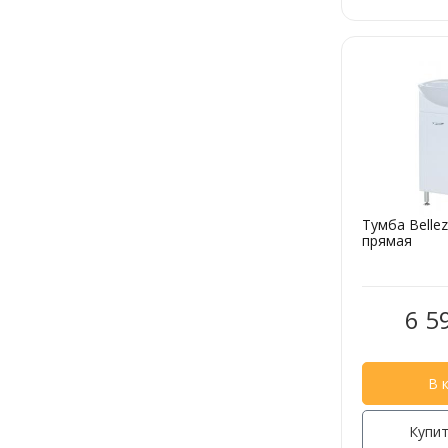
Тумба Belle
прямая
6 5
В 
Купит