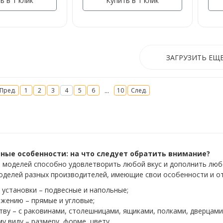
ь в 1 клик
Купить в 1 клик
ЗАГРУЗИТЬ ЕЩ
...
Пред.
1
2
3
4
5
6
10
След.
ные особенности: на что следует обратить внимание?
 моделей способно удовлетворить любой вкус и дополнить люб
оделей разных производителей, имеющие свои особенности и о
 установки – подвесные и напольные;
жению – прямые и угловые;
тву – с раковинами, столешницами, ящиками, полками, дверцами
у виду – размеру, форме, цвету.