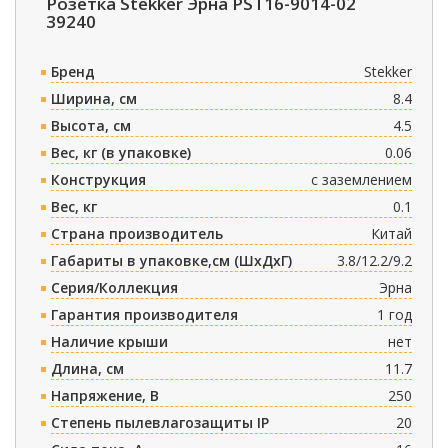
Розетка Stekker Эрна PST16-9014-02
39240
Бренд
Stekker
Ширина, см
8.4
Высота, см
4.5
Вес, кг (в упаковке)
0.06
Конструкция
с заземлением
Вес, кг
0.1
Страна производитель
Китай
Габариты в упаковке,см (ШxДxГ)
3.8/12.2/9.2
Серия/Коллекция
Эрна
Гарантия производителя
1 год
Наличие крыши
нет
Длина, см
11.7
Напряжение, В
250
Степень пылевлагозащиты IP
20