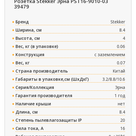
Розетка Stekker Эрна PST16-9010-03
39479
Бренд
Stekker
Ширина, см
8.4
Высота, см
4
Вес, кг (в упаковке)
0.06
Конструкция
с заземлением
Вес, кг
0.07
Страна производитель
Китай
Габариты в упаковке,см (ШxДxГ)
3.2/8.8/10.6
Серия/Коллекция
Эрна
Гарантия производителя
1 год
Наличие крыши
нет
Длина, см
8.4
Степень пылевлагозащиты IP
20
Сила тока, A
16