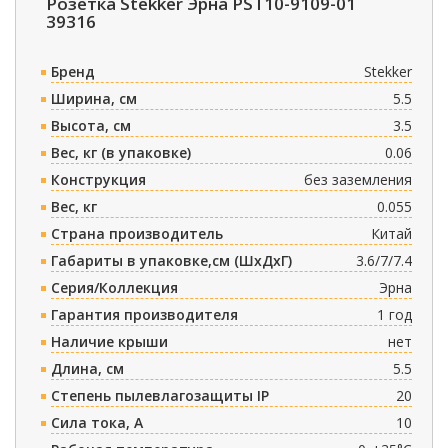
Розетка Stekker Эрна PST10-9109-01
39316
Бренд
Stekker
Ширина, см
5.5
Высота, см
3.5
Вес, кг (в упаковке)
0.06
Конструкция
без заземления
Вес, кг
0.055
Страна производитель
Китай
Габариты в упаковке,см (ШxДxГ)
3.6/7/7.4
Серия/Коллекция
Эрна
Гарантия производителя
1 год
Наличие крыши
нет
Длина, см
5.5
Степень пылевлагозащиты IP
20
Сила тока, A
10