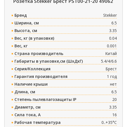
Розетка Stekker Брест PST00-21-20 49062
Бренд
Stekker
Ширина, см
6.5
Высота, см
3.35
Вес, кг (в упаковке)
0.04
Вес, кг
0.001
Страна производитель
Китай
Габариты в упаковке,см (ШxДxГ)
5.4/4/6.6
Серия/Коллекция
Брест
Гарантия производителя
1 год
Наличие крыши
нет
Длина, см
6.5
Степень пылевлагозащиты IP
20
Диаметр, см
3.35
Сила тока, A
16
Рабочая температура
0..+35°C