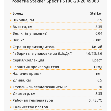
Розетка Stekker Брест PST00-20-20 49063
Бренд
Stekker
Ширина, см
6.5
Высота, см
3.35
Вес, кг (в упаковке)
0.04
Вес, кг
0.001
Страна производитель
Китай
Габариты в упаковке,см (ШxДxГ)
4.6/7.8/3.6
Серия/Коллекция
Брест
Гарантия производителя
1 год
Наличие крыши
нет
Длина, см
6.5
Степень пылевлагозащиты IP
20
Диаметр, см
3.35
Рабочая температура
0..+35°C
Количество постов
1