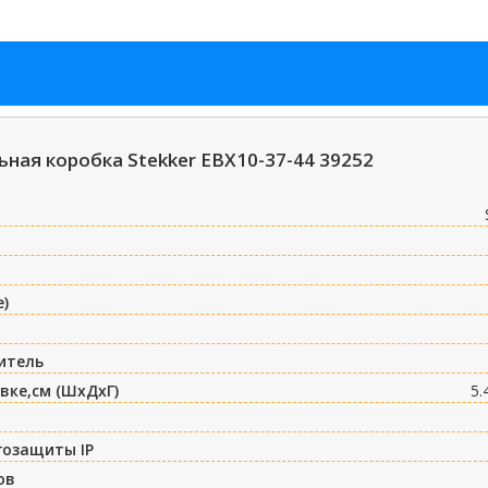
ная коробка Stekker EBX10-37-44 39252
е)
итель
вке,см (ШxДxГ)
5.
гозащиты IP
ов