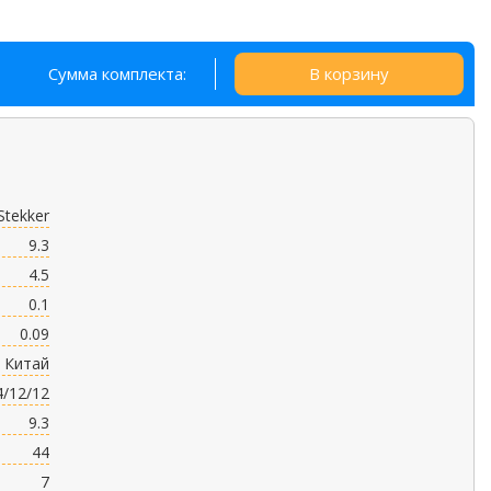
Сумма комплекта:
В корзину
Stekker
9.3
4.5
0.1
0.09
Китай
4/12/12
9.3
44
7