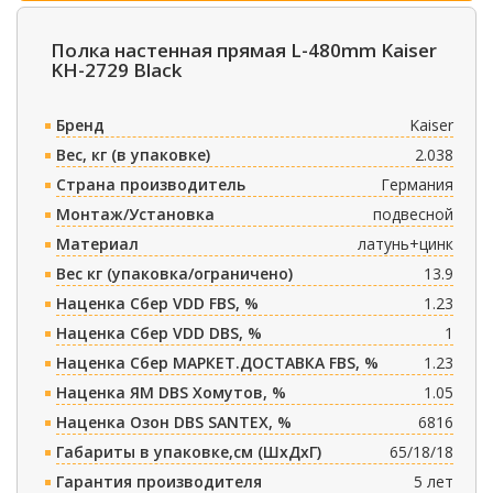
Полка настенная прямая L-480mm Kaiser
KH-2729 Black
Бренд
Kaiser
Вес, кг (в упаковке)
2.038
Страна производитель
Германия
Монтаж/Установка
подвесной
Материал
латунь+цинк
Вес кг (упаковка/ограничено)
13.9
Наценка Сбер VDD FBS, %
1.23
Наценка Сбер VDD DBS, %
1
Наценка Сбер МАРКЕТ.ДОСТАВКА FBS, %
1.23
Наценка ЯМ DBS Хомутов, %
1.05
Наценка Озон DBS SANTEX, %
6816
Габариты в упаковке,см (ШxДxГ)
65/18/18
Гарантия производителя
5 лет