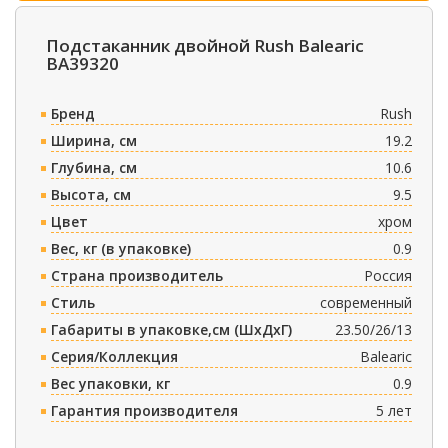
Подстаканник двойной Rush Balearic
BA39320
Бренд
Rush
Ширина, см
19.2
Глубина, см
10.6
Высота, см
9.5
Цвет
хром
Вес, кг (в упаковке)
0.9
Страна производитель
Россия
Стиль
современный
Габариты в упаковке,см (ШxДxГ)
23.50/26/13
Серия/Коллекция
Balearic
Вес упаковки, кг
0.9
Гарантия производителя
5 лет