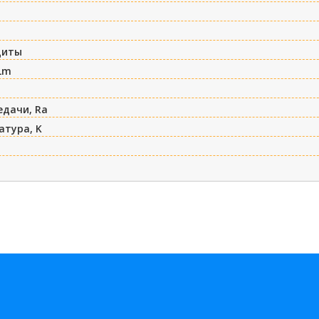
щиты
Lm
едачи, Ra
атура, K