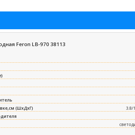
дная Feron LB-970 38113
е)
итель
вке,см (ШxДxГ)
3.8/
одителя
светод