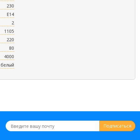
230
E14
2
1105
220
80
4000
белый