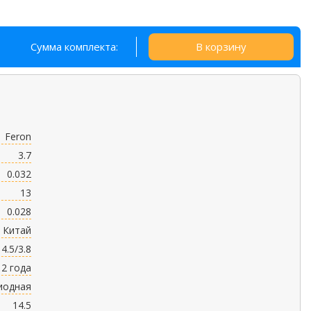
Сумма комплекта:
В корзину
Feron
3.7
0.032
13
0.028
Китай
14.5/3.8
2 года
иодная
14.5