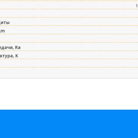
1
щиты
Lm
едачи, Ra
атура, K