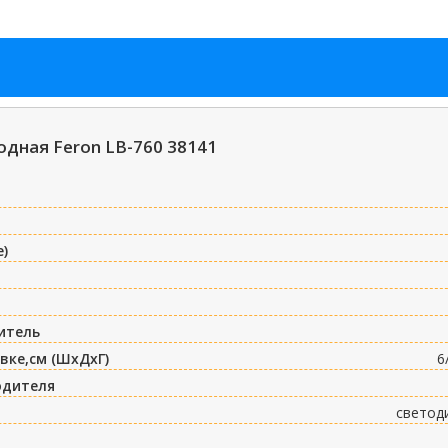
дная Feron LB-760 38141
е)
итель
вке,см (ШxДxГ)
6
одителя
светод