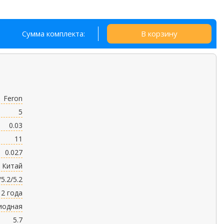
Сумма комплекта:
В корзину
Feron
5
0.03
11
0.027
Китай
/5.2/5.2
2 года
иодная
5.7