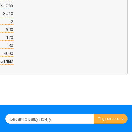
75-265
GU10
2
930
120
80
4000
белый