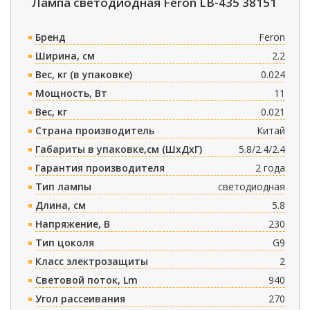
Лампа светодиодная Feron LB-435 38151
Бренд
Feron
Ширина, см
2.2
Вес, кг (в упаковке)
0.024
Мощность, Вт
11
Вес, кг
0.021
Страна производитель
Китай
Габариты в упаковке,см (ШxДxГ)
5.8/2.4/2.4
Гарантия производителя
2 года
Тип лампы
светодиодная
Длина, см
5.8
Напряжение, В
230
Тип цоколя
G9
Класс электрозащиты
2
Световой поток, Lm
940
Угол рассеивания
270