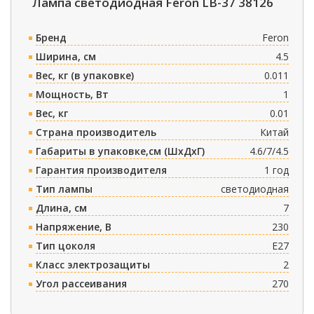
Лампа светодиодная Feron LB-37 38126
Бренд
Feron
Ширина, см
4.5
Вес, кг (в упаковке)
0.011
Мощность, Вт
1
Вес, кг
0.01
Страна производитель
Китай
Габариты в упаковке,см (ШxДxГ)
4.6/7/4.5
Гарантия производителя
1 год
Тип лампы
светодиодная
Длина, см
7
Напряжение, В
230
Тип цоколя
E27
Класс электрозащиты
2
Угол рассеивания
270