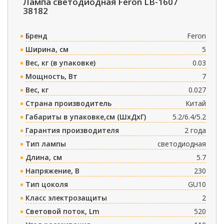
Лампа светодиодная Feron LB-1607
38182
Бренд
Feron
Ширина, см
5
Вес, кг (в упаковке)
0.03
Мощность, Вт
7
Вес, кг
0.027
Страна производитель
Китай
Габариты в упаковке,см (ШxДxГ)
5.2/6.4/5.2
Гарантия производителя
2 года
Тип лампы
светодиодная
Длина, см
5.7
Напряжение, В
230
Тип цоколя
GU10
Класс электрозащиты
2
Световой поток, Lm
520