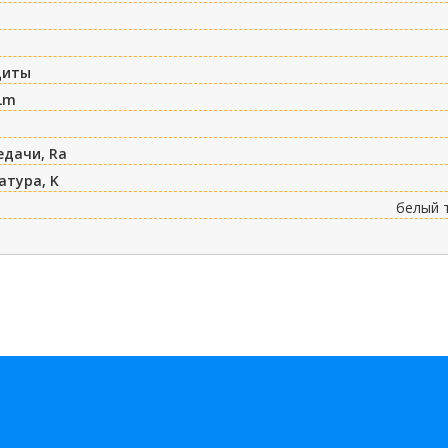
щиты
Lm
едачи, Ra
атура, K
белый 