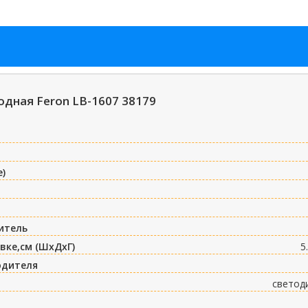
дная Feron LB-1607 38179
е)
итель
вке,см (ШxДxГ)
5
одителя
светод