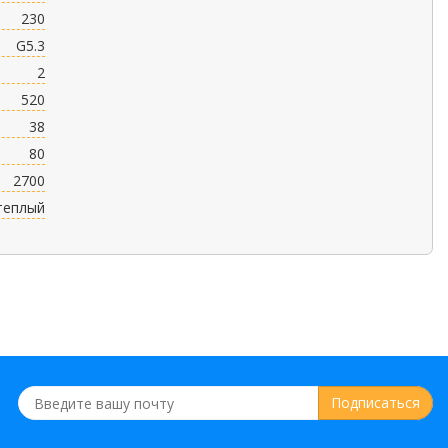
230
G5.3
2
520
38
80
2700
теплый