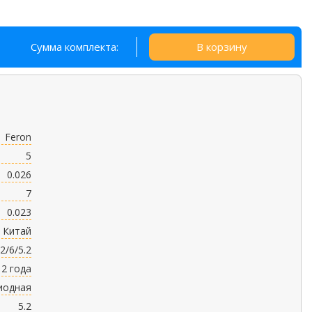
Сумма комплекта:
В корзину
Feron
5
0.026
7
0.023
Китай
.2/6/5.2
2 года
иодная
5.2