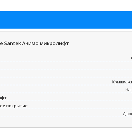
е Santek Анимо микролифт
Крышка-с
На 
ифт
ое покрытие
Дюр