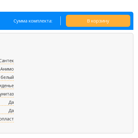
Сумма комплекта:
В корзину
Сантек
Анимо
белый
иденье
унитаз
Да
Да
опласт