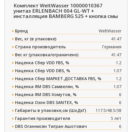
Комплект WeltWasser 10000010367
унитаз ERLENBACH 004 GL-WT +
инсталляция BAMBERG 525 + кнопка смы
Бренд
WeltWasser
Вес, кг (в упаковке)
41.47
Страна производитель
Германия
Вес кг (упаковка/ограничено)
41.47
Наценка Сбер VDD FBS, %
1.2
Наценка Сбер VDD DBS, %
1.07
Наценка Сбер МАРКЕТ.ДОСТАВКА FBS, %
1.2
Наценка ЯМ DBS Самвелян, %
1.07
Наценка ЯМ DBS Хомутов, %
6
Наценка Озон DBS SANTEX, %
6
Габариты в упаковке,см (ШxДxГ)
117.5/48.5/38
Гарантия производителя
5 лет
DBS Оганнисян Тигран Ашотович
6