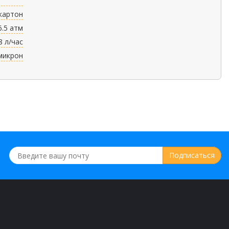
картон
6.5 атм
8 л/час
 микрон