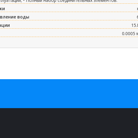
плуатации; • Полный набор соединительных элементов.
ки
вление воды
ации
15.
и
0.0005