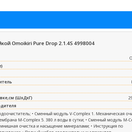
ой Omoikiri Pure Drop 2.1.4S 4998004
O
е)
итель
вке,см (ШxДxГ)
2
одителя
одоочиститель; • Сменный модуль V-Complex 1. Механическая оч
ембрана М-Complex 5. 380 л воды в сутки; • Сменный модуль М-
Финишная очистка и насыщение минералами; • Инструкция по