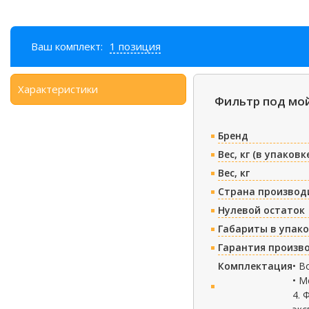
Ваш комплект:
1 позиция
Характеристики
Фильтр под мойк
Бренд
Вес, кг (в упаковк
Вес, кг
Страна производ
Нулевой остаток
Габариты в упако
Гарантия произв
Комплектация
• В
• М
4. 