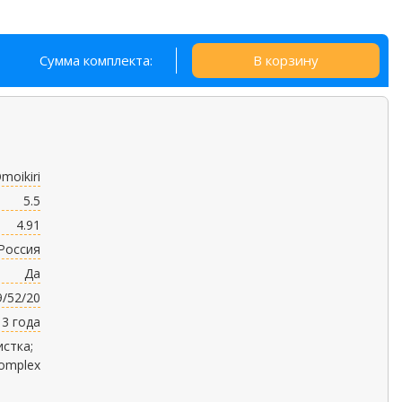
Сумма комплекта:
В корзину
moikiri
5.5
4.91
Россия
Да
9/52/20
3 года
истка;
Complex