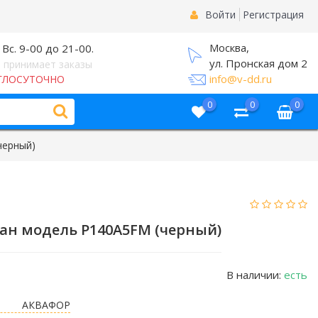
Войти
Регистрация
Москва,
 Вс. 9-00 до 21-00.
ул. Пронская дом 2
 принимает заказы
info@v-dd.ru
ГЛОСУТОЧНО
0
0
0
черный)
ан модель P140A5FM (черный)
В наличии:
есть
АКВАФОР