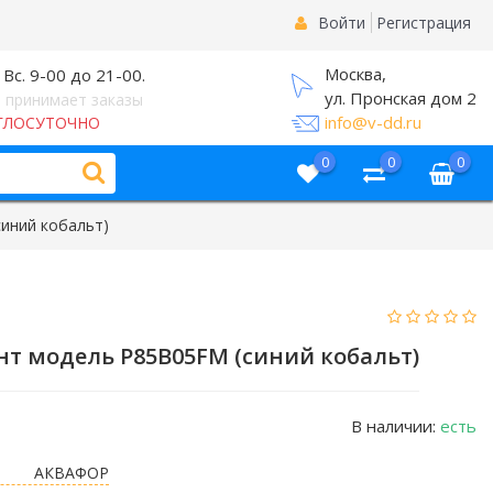
Войти
Регистрация
Москва,
 Вс. 9-00 до 21-00.
ул. Пронская дом 2
 принимает заказы
info@v-dd.ru
ГЛОСУТОЧНО
0
0
0
иний кобальт)
т модель P85B05FM (синий кобальт)
В наличии:
есть
АКВАФОР