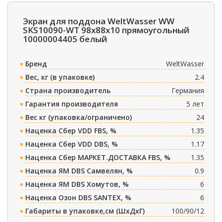
Экран для поддона WeltWasser WW
SKS10090-WT 98х88х10 прямоугольный
10000004405 белый
Бренд
WeltWasser
Вес, кг (в упаковке)
2.4
Страна производитель
Германия
Гарантия производителя
5 лет
Вес кг (упаковка/ограничено)
24
Наценка Сбер VDD FBS, %
1.35
Наценка Сбер VDD DBS, %
1.17
Наценка Сбер МАРКЕТ.ДОСТАВКА FBS, %
1.35
Наценка ЯМ DBS Самвелян, %
0.9
Наценка ЯМ DBS Хомутов, %
6
Наценка Озон DBS SANTEX, %
6
Габариты в упаковке,см (ШxДxГ)
100/90/12