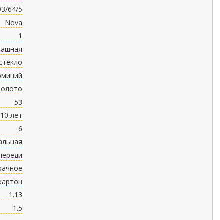
93/64/5
Nova
1
пашная
стекло
юминий
золото
53
10 лет
6
альная
переди
рачное
картон
1.13
1.5