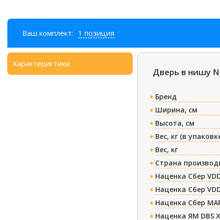
Ваш комплект:
1 позиция
Характеристики
Дверь в нишу N
Бренд
Ширина, см
Высота, см
Вес, кг (в упаковк
Вес, кг
Страна производ
Наценка Сбер VDD
Наценка Сбер VDD
Наценка Сбер МА
Наценка ЯМ DBS 