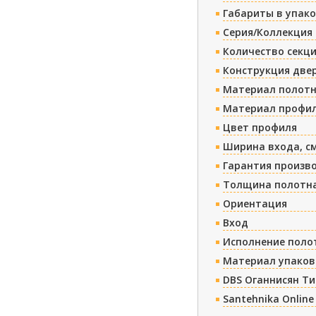
Габариты в упако
Серия/Коллекция
Количество секц
Конструкция две
Материал полотн
Материал профи
Цвет профиля
Ширина входа, с
Гарантия произв
Толщина полотна
Ориентация
Вход
Исполнение поло
Материал упаков
DBS Оганнисян Т
Santehnika Online