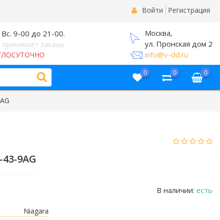
Войти
Регистрация
Москва,
 Вс. 9-00 до 21-00.
ул. Пронская дом 2
 принимает заказы
info@v-dd.ru
ГЛОСУТОЧНО
0
0
0
9AG
-43-9AG
В наличии:
есть
Niagara