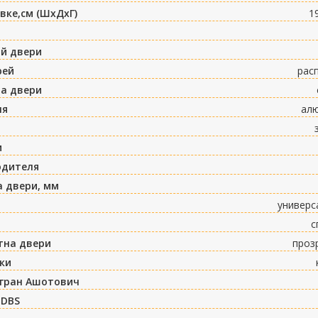
вке,см (ШxДxГ)
1
ий двери
рей
рас
а двери
ля
ал
м
одителя
 двери, мм
универс
с
тна двери
проз
ки
игран Ашотович
 DBS