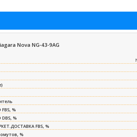
iagara Nova NG-43-9AG
е)
итель
 FBS, %
 DBS, %
РКЕТ.ДОСТАВКА FBS, %
Хомутов, %