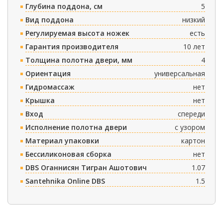
Глубина поддона, см
5
Вид поддона
низкий
Регулируемая высота ножек
есть
Гарантия производителя
10 лет
Толщина полотна двери, мм
4
Ориентация
универсальная
Гидромассаж
нет
Крышка
нет
Вход
спереди
Исполнение полотна двери
с узором
Материал упаковки
картон
Бессиликоновая сборка
нет
DBS Оганнисян Тигран Ашотович
1.07
Santehnika Online DBS
1.5