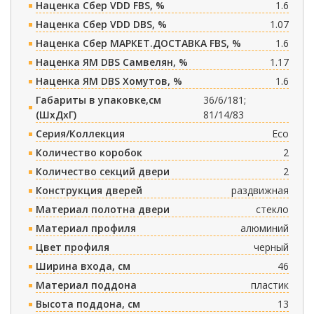
Наценка Сбер VDD FBS, %
1.6
Наценка Сбер VDD DBS, %
1.07
Наценка Сбер МАРКЕТ.ДОСТАВКА FBS, %
1.6
Наценка ЯМ DBS Самвелян, %
1.17
Наценка ЯМ DBS Хомутов, %
1.6
Габариты в упаковке,см
36/6/181;
(ШxДxГ)
81/14/83
Серия/Коллекция
Eco
Количество коробок
2
Количество секций двери
2
Конструкция дверей
раздвижная
Материал полотна двери
стекло
Материал профиля
алюминий
Цвет профиля
черный
Ширина входа, см
46
Материал поддона
пластик
Высота поддона, см
13