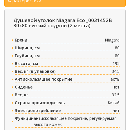
Характеристики
Душевой уголок Niagara Eco _0031452B
80х80 низкий поддон (2 места)
Бренд
Niagara
Ширина, см
80
Глубина, см
80
Высота, см
195
Вес, кг (в упаковке)
34.5
Антискользящее покрытие
есть
Сиденье
нет
Вес, кг
32.5
Страна производитель
Китай
Электропотребление
нет
Функции
антискользящее покрытие, регулируемая
высота ножек