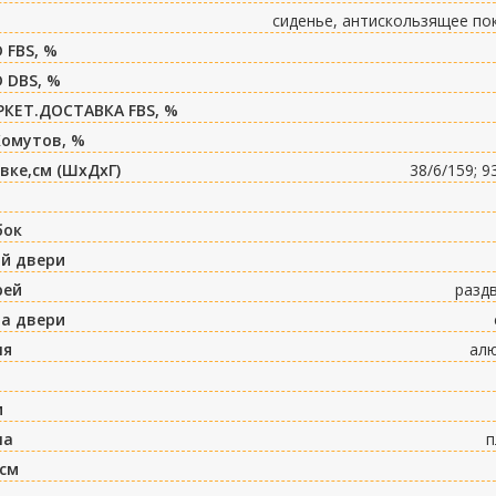
сиденье, антискользящее по
 FBS, %
 DBS, %
РКЕТ.ДОСТАВКА FBS, %
Хомутов, %
вке,см (ШxДxГ)
38/6/159; 9
бок
ий двери
рей
разд
а двери
ля
ал
м
на
п
 см