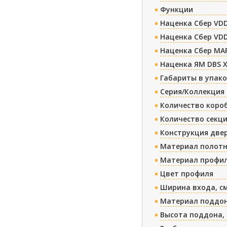
Функции
Наценка Сбер VDD
Наценка Сбер VDD
Наценка Сбер МА
Наценка ЯМ DBS 
Габариты в упако
Серия/Коллекция
Количество коро
Количество секц
Конструкция две
Материал полотн
Материал профи
Цвет профиля
Ширина входа, с
Материал поддо
Высота поддона,