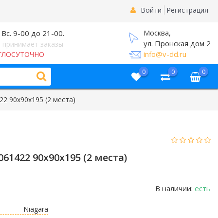
Войти
Регистрация
Москва,
 Вс. 9-00 до 21-00.
ул. Пронская дом 2
 принимает заказы
info@v-dd.ru
ГЛОСУТОЧНО
0
0
0
22 90х90х195 (2 места)
61422 90х90х195 (2 места)
В наличии:
есть
Niagara