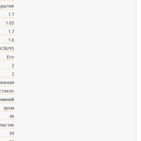
крытие
1.7
1.05
1.7
1.6
3/38/95
Eco
2
2
вижная
стекло
юминий
хром
49
ластик
39