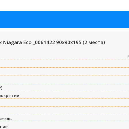
 Niagara Eco _0061422 90х90х195 (2 места)
е)
покрытие
итель
ние