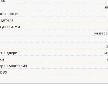
 см
в
сота ножек
одителя
 двери, мм
универс
с
тна двери
м
ки
игран Ашотович
 DBS