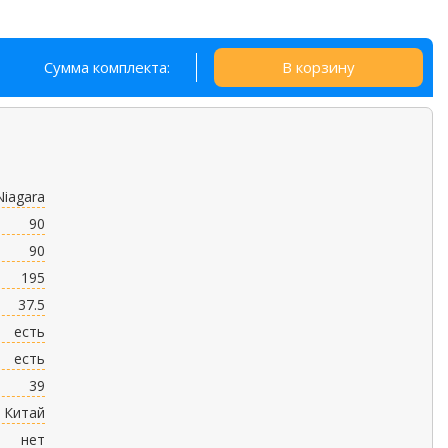
Сумма комплекта:
В корзину
Niagara
90
90
195
37.5
есть
есть
39
Китай
нет