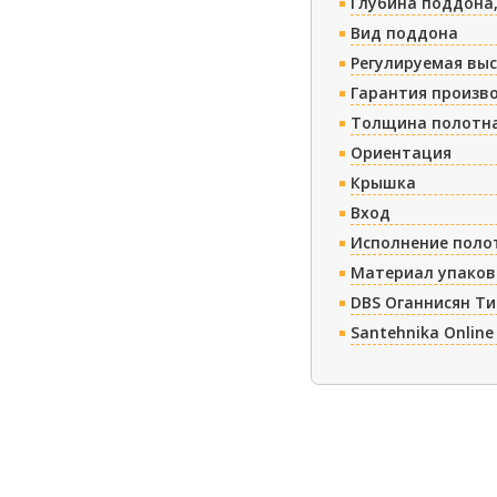
Глубина поддона,
Вид поддона
Регулируемая вы
Гарантия произв
Толщина полотна
Ориентация
Крышка
Вход
Исполнение поло
Материал упаков
DBS Оганнисян Т
Santehnika Online