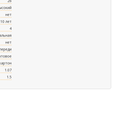
26
ысокий
нет
10 лет
4
альная
нет
переди
атовое
картон
1.07
1.5