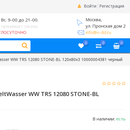
Войти
Регистрация
Москва,
 Вс. 9-00 до 21-00.
ул. Пронская дом 2
 принимает заказы
info@v-dd.ru
ГЛОСУТОЧНО
0
0
0
asser WW TRS 12080 STONE-BL 120х80х3 10000004381 черный
ltWasser WW TRS 12080 STONE-BL
В наличии:
есть