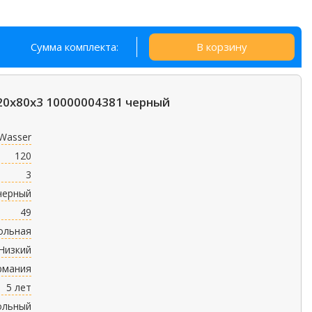
Сумма комплекта:
В корзину
20х80х3 10000004381 черный
Wasser
120
3
черный
49
ольная
Низкий
рмания
5 лет
ольный