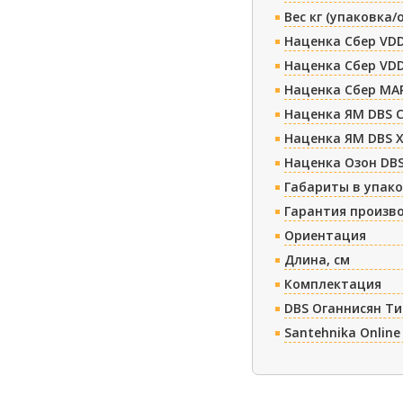
Вес кг (упаковка/
Наценка Сбер VDD
Наценка Сбер VDD
Наценка Сбер МА
Наценка ЯМ DBS 
Наценка ЯМ DBS 
Наценка Озон DBS
Габариты в упако
Гарантия произв
Ориентация
Длина, см
Комплектация
DBS Оганнисян Т
Santehnika Online