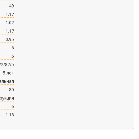
49
1.17
1.07
1.17
0.95
6
6
22/82/5
5 лет
альная
80
трукция
6
1.15