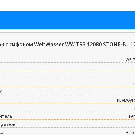
 с сифоном WeltWasser WW TRS 12080 STONE-BL 1
Welt
е)
прямоуг
итель
Ге
одителя
ка
Нап