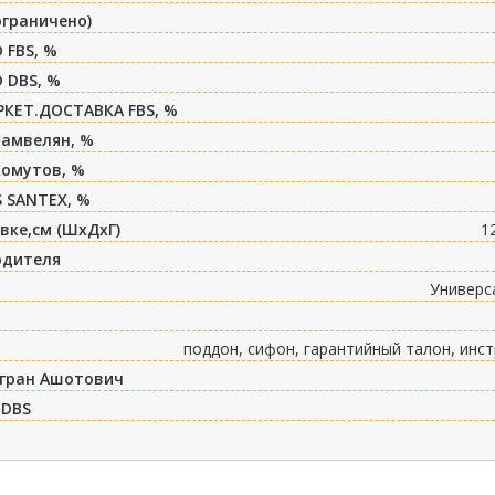
ограничено)
 FBS, %
 DBS, %
РКЕТ.ДОСТАВКА FBS, %
Самвелян, %
Хомутов, %
 SANTEX, %
вке,см (ШxДxГ)
1
одителя
Универс
поддон, сифон, гарантийный талон, инс
игран Ашотович
 DBS