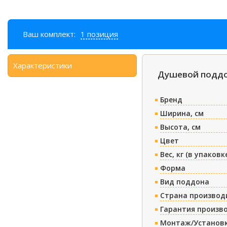
Ваш комплект:
1 позиция
Характеристики
Душевой поддон
Бренд
Ширина, см
Высота, см
Цвет
Вес, кг (в упаковк
Форма
Вид поддона
Страна производ
Гарантия произв
Монтаж/Установ