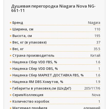
Душевая перегородка Niagara Nova NG-
661-11
Бренд
Niagara
Ширина, см
110
Высота, см
195
Вес, кг (в упаковке)
37
Вес, кг
35.5
Страна производитель
Китай
Наценка Сбер VDD FBS, %
1.6
Наценка Сбер VDD DBS, %
1
Наценка Сбер МАРКЕТ.ДОСТАВКА FBS, %
1.6
Наценка ЯМ DBS Хомутов, %
1.9
Габариты в упаковке,см (ШxДxГ)
205/117/6
Серия/Коллекция
Nova
Количество коробок
1
Материал профиля
алюминий