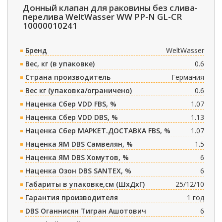
Донный клапан для раковины без слива-
перелива WeltWasser WW PP-N GL-CR
10000010241
Бренд
WeltWasser
Вес, кг (в упаковке)
0.6
Страна производитель
Германия
Вес кг (упаковка/ограничено)
0.6
Наценка Сбер VDD FBS, %
1.07
Наценка Сбер VDD DBS, %
1.13
Наценка Сбер МАРКЕТ.ДОСТАВКА FBS, %
1.07
Наценка ЯМ DBS Самвелян, %
1.5
Наценка ЯМ DBS Хомутов, %
6
Наценка Озон DBS SANTEX, %
6
Габариты в упаковке,см (ШxДxГ)
25/12/10
Гарантия производителя
1 год
DBS Оганнисян Тигран Ашотович
6