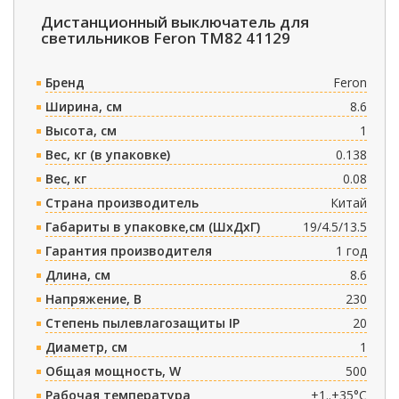
Дистанционный выключатель для
светильников Feron TM82 41129
Бренд
Feron
Ширина, см
8.6
Высота, см
1
Вес, кг (в упаковке)
0.138
Вес, кг
0.08
Страна производитель
Китай
Габариты в упаковке,см (ШxДxГ)
19/4.5/13.5
Гарантия производителя
1 год
Длина, см
8.6
Напряжение, В
230
Степень пылевлагозащиты IP
20
Диаметр, см
1
Общая мощность, W
500
Рабочая температура
+1..+35°C