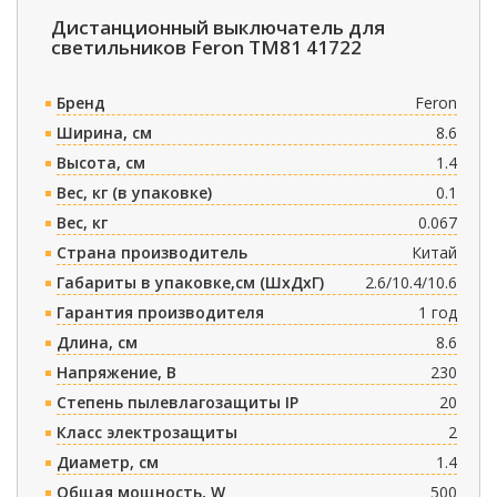
Дистанционный выключатель для
светильников Feron TM81 41722
Бренд
Feron
Ширина, см
8.6
Высота, см
1.4
Вес, кг (в упаковке)
0.1
Вес, кг
0.067
Страна производитель
Китай
Габариты в упаковке,см (ШxДxГ)
2.6/10.4/10.6
Гарантия производителя
1 год
Длина, см
8.6
Напряжение, В
230
Степень пылевлагозащиты IP
20
Класс электрозащиты
2
Диаметр, см
1.4
Общая мощность, W
500