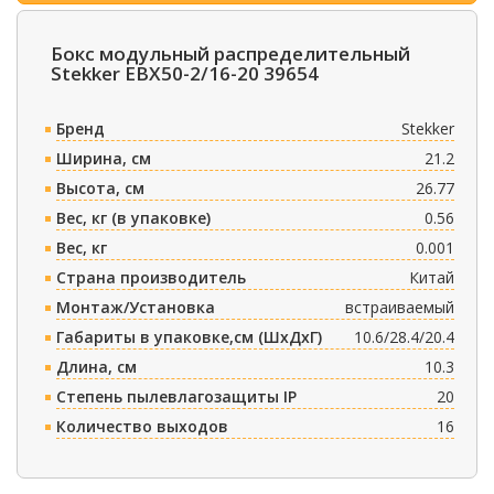
Бокс модульный распределительный
Stekker EBX50-2/16-20 39654
Бренд
Stekker
Ширина, см
21.2
Высота, см
26.77
Вес, кг (в упаковке)
0.56
Вес, кг
0.001
Страна производитель
Китай
Монтаж/Установка
встраиваемый
Габариты в упаковке,см (ШxДxГ)
10.6/28.4/20.4
Длина, см
10.3
Степень пылевлагозащиты IP
20
Количество выходов
16